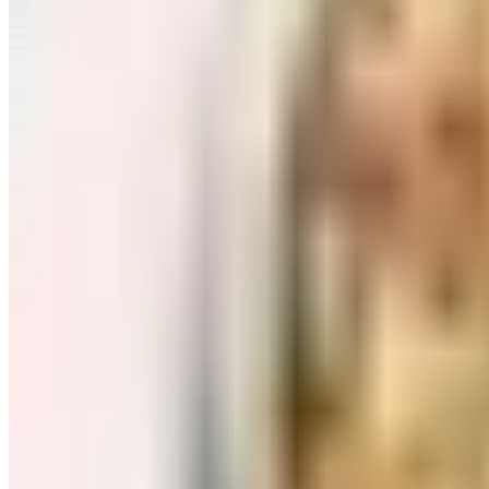
Завтраки: хлопья, каши
Перейти в категорию Завтраки: хлопья, каши
Соль, сахар и специи
Перейти в категорию Соль, сахар и специи
Соусы, приправы
Перейти в категорию Соусы, приправы
Консервы и соленья
Перейти в категорию Консервы и соленья
Чай, кофе и какао
Перейти в категорию Чай, кофе и какао
Масло и уксус