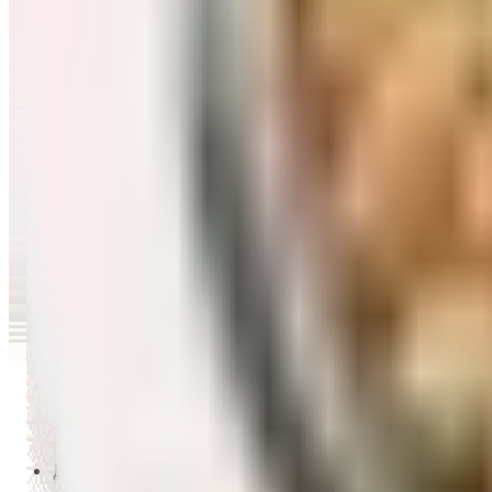
Перейти в категорию Масло и уксус
Напитки
Перейти в категорию Напитки
Сладости и десерты
Перейти в категорию Сладости и десерты
Снеки и семечки
Перейти в категорию Снеки и семечки
Заморозка
Перейти в категорию Заморозка
Товары для детей
Перейти в категорию Товары для детей
Для дома и пикника