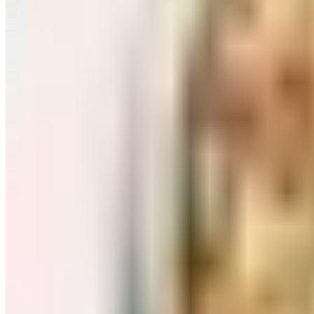
Завтраки: хлопья, каши
Перейти в категорию Завтраки: хлопья, каши
Соль, сахар и специи
Перейти в категорию Соль, сахар и специи
Соусы, приправы
Перейти в категорию Соусы, приправы
Консервы и соленья
Перейти в категорию Консервы и соленья
Чай, кофе и какао
Перейти в категорию Чай, кофе и какао
Масло и уксус