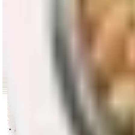
Перейти в категорию Масло и уксус
Напитки
Перейти в категорию Напитки
Сладости и десерты
Перейти в категорию Сладости и десерты
Снеки и семечки
Перейти в категорию Снеки и семечки
Заморозка
Перейти в категорию Заморозка
Товары для детей
Перейти в категорию Товары для детей
Для дома и пикника