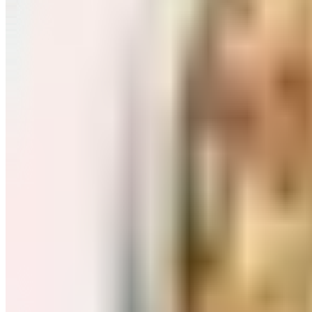
Завтраки: хлопья, каши
Перейти в категорию Завтраки: хлопья, каши
Соль, сахар и специи
Перейти в категорию Соль, сахар и специи
Соусы, приправы
Перейти в категорию Соусы, приправы
Консервы и соленья
Перейти в категорию Консервы и соленья
Чай, кофе и какао
Перейти в категорию Чай, кофе и какао
Масло и уксус