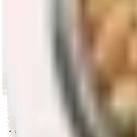
Перейти в категорию Масло и уксус
Напитки
Перейти в категорию Напитки
Сладости и десерты
Перейти в категорию Сладости и десерты
Снеки и семечки
Перейти в категорию Снеки и семечки
Заморозка
Перейти в категорию Заморозка
Товары для детей
Перейти в категорию Товары для детей
Для дома и пикника