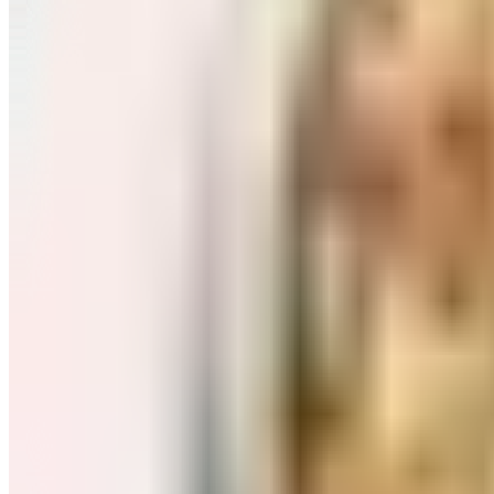
Завтраки: хлопья, каши
Перейти в категорию Завтраки: хлопья, каши
Соль, сахар и специи
Перейти в категорию Соль, сахар и специи
Соусы, приправы
Перейти в категорию Соусы, приправы
Консервы и соленья
Перейти в категорию Консервы и соленья
Чай, кофе и какао
Перейти в категорию Чай, кофе и какао
Масло и уксус