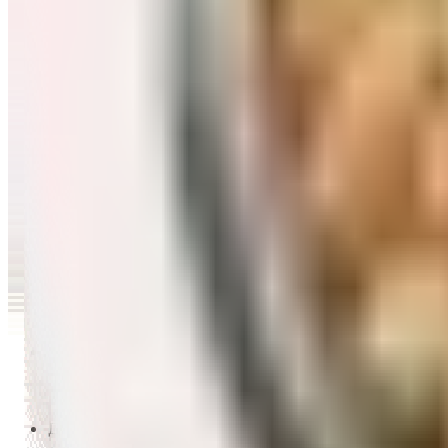
Перейти в категорию Масло и уксус
Напитки
Перейти в категорию Напитки
Сладости и десерты
Перейти в категорию Сладости и десерты
Снеки и семечки
Перейти в категорию Снеки и семечки
Заморозка
Перейти в категорию Заморозка
Товары для детей
Перейти в категорию Товары для детей
Для дома и пикника