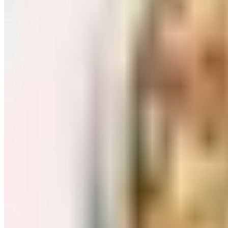
Завтраки: хлопья, каши
Перейти в категорию Завтраки: хлопья, каши
Соль, сахар и специи
Перейти в категорию Соль, сахар и специи
Соусы, приправы
Перейти в категорию Соусы, приправы
Консервы и соленья
Перейти в категорию Консервы и соленья
Чай, кофе и какао
Перейти в категорию Чай, кофе и какао
Масло и уксус