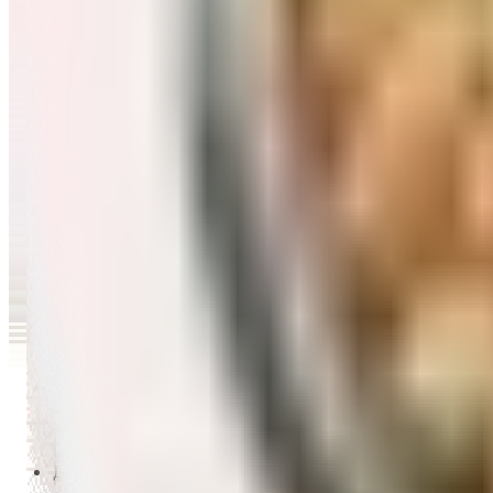
Перейти в категорию Масло и уксус
Напитки
Перейти в категорию Напитки
Сладости и десерты
Перейти в категорию Сладости и десерты
Снеки и семечки
Перейти в категорию Снеки и семечки
Заморозка
Перейти в категорию Заморозка
Товары для детей
Перейти в категорию Товары для детей
Для дома и пикника