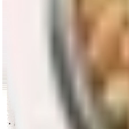
Перейти в категорию Масло и уксус
Напитки
Перейти в категорию Напитки
Сладости и десерты
Перейти в категорию Сладости и десерты
Снеки и семечки
Перейти в категорию Снеки и семечки
Заморозка
Перейти в категорию Заморозка
Товары для детей
Перейти в категорию Товары для детей
Для дома и пикника