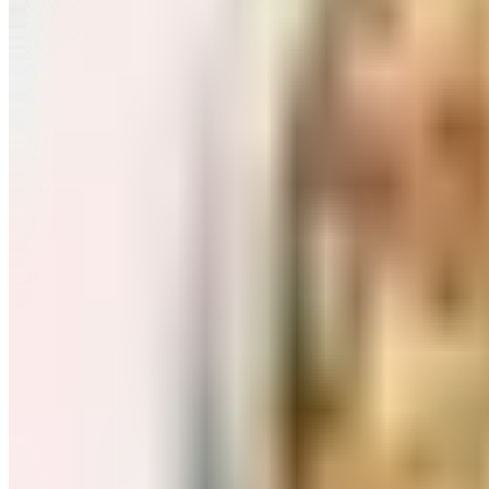
Завтраки: хлопья, каши
Перейти в категорию Завтраки: хлопья, каши
Соль, сахар и специи
Перейти в категорию Соль, сахар и специи
Соусы, приправы
Перейти в категорию Соусы, приправы
Консервы и соленья
Перейти в категорию Консервы и соленья
Чай, кофе и какао
Перейти в категорию Чай, кофе и какао
Масло и уксус