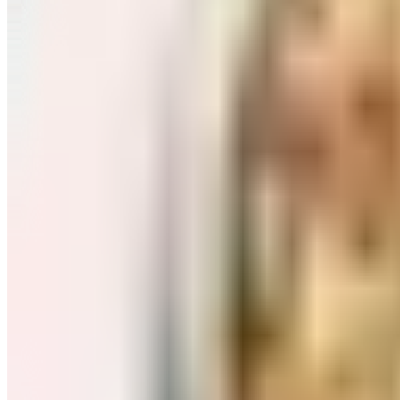
Завтраки: хлопья, каши
Перейти в категорию Завтраки: хлопья, каши
Соль, сахар и специи
Перейти в категорию Соль, сахар и специи
Соусы, приправы
Перейти в категорию Соусы, приправы
Консервы и соленья
Перейти в категорию Консервы и соленья
Чай, кофе и какао
Перейти в категорию Чай, кофе и какао
Масло и уксус