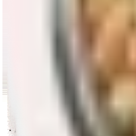
Перейти в категорию Масло и уксус
Напитки
Перейти в категорию Напитки
Сладости и десерты
Перейти в категорию Сладости и десерты
Снеки и семечки
Перейти в категорию Снеки и семечки
Заморозка
Перейти в категорию Заморозка
Товары для детей
Перейти в категорию Товары для детей
Для дома и пикника