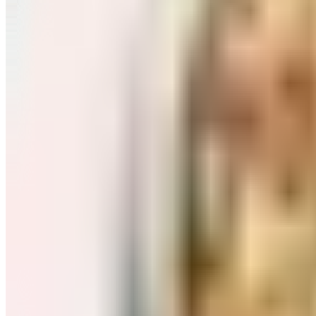
Завтраки: хлопья, каши
Перейти в категорию Завтраки: хлопья, каши
Соль, сахар и специи
Перейти в категорию Соль, сахар и специи
Соусы, приправы
Перейти в категорию Соусы, приправы
Консервы и соленья
Перейти в категорию Консервы и соленья
Чай, кофе и какао
Перейти в категорию Чай, кофе и какао
Масло и уксус