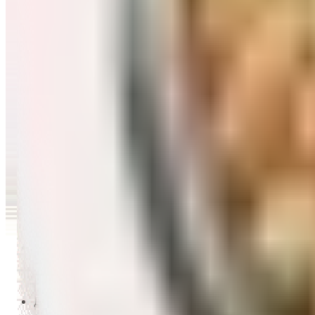
Перейти в категорию Масло и уксус
Напитки
Перейти в категорию Напитки
Сладости и десерты
Перейти в категорию Сладости и десерты
Снеки и семечки
Перейти в категорию Снеки и семечки
Заморозка
Перейти в категорию Заморозка
Товары для детей
Перейти в категорию Товары для детей
Для дома и пикника