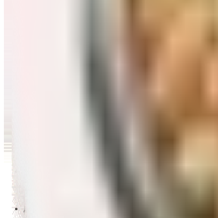
Перейти в категорию Масло и уксус
Напитки
Перейти в категорию Напитки
Сладости и десерты
Перейти в категорию Сладости и десерты
Снеки и семечки
Перейти в категорию Снеки и семечки
Заморозка
Перейти в категорию Заморозка
Товары для детей
Перейти в категорию Товары для детей
Для дома и пикника