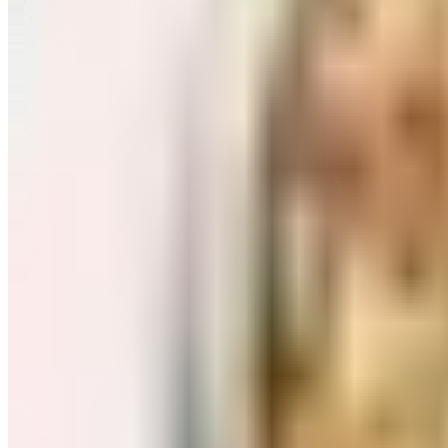
Завтраки: хлопья, каши
Перейти в категорию Завтраки: хлопья, каши
Соль, сахар и специи
Перейти в категорию Соль, сахар и специи
Соусы, приправы
Перейти в категорию Соусы, приправы
Консервы и соленья
Перейти в категорию Консервы и соленья
Чай, кофе и какао
Перейти в категорию Чай, кофе и какао
Масло и уксус