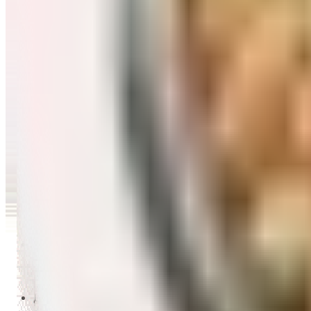
Перейти в категорию Масло и уксус
Напитки
Перейти в категорию Напитки
Сладости и десерты
Перейти в категорию Сладости и десерты
Снеки и семечки
Перейти в категорию Снеки и семечки
Заморозка
Перейти в категорию Заморозка
Товары для детей
Перейти в категорию Товары для детей
Для дома и пикника