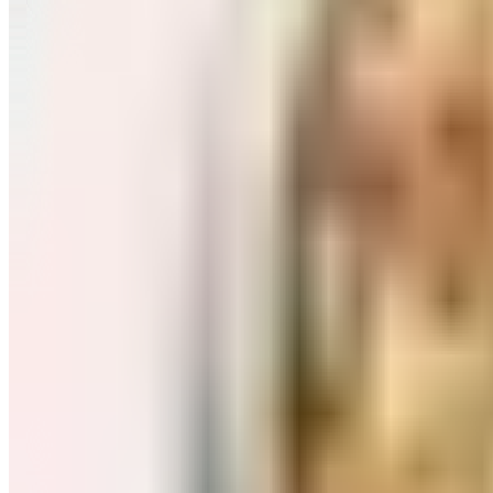
Завтраки: хлопья, каши
Перейти в категорию Завтраки: хлопья, каши
Соль, сахар и специи
Перейти в категорию Соль, сахар и специи
Соусы, приправы
Перейти в категорию Соусы, приправы
Консервы и соленья
Перейти в категорию Консервы и соленья
Чай, кофе и какао
Перейти в категорию Чай, кофе и какао
Масло и уксус