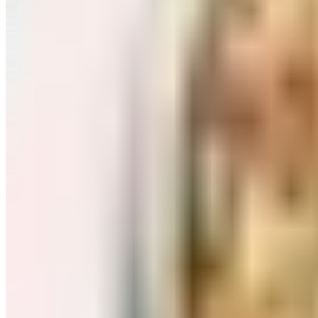
Завтраки: хлопья, каши
Перейти в категорию Завтраки: хлопья, каши
Соль, сахар и специи
Перейти в категорию Соль, сахар и специи
Соусы, приправы
Перейти в категорию Соусы, приправы
Консервы и соленья
Перейти в категорию Консервы и соленья
Чай, кофе и какао
Перейти в категорию Чай, кофе и какао
Масло и уксус