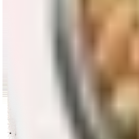
Перейти в категорию Масло и уксус
Напитки
Перейти в категорию Напитки
Сладости и десерты
Перейти в категорию Сладости и десерты
Снеки и семечки
Перейти в категорию Снеки и семечки
Заморозка
Перейти в категорию Заморозка
Товары для детей
Перейти в категорию Товары для детей
Для дома и пикника