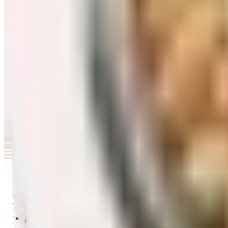
Перейти в категорию Масло и уксус
Напитки
Перейти в категорию Напитки
Сладости и десерты
Перейти в категорию Сладости и десерты
Снеки и семечки
Перейти в категорию Снеки и семечки
Заморозка
Перейти в категорию Заморозка
Товары для детей
Перейти в категорию Товары для детей
Для дома и пикника