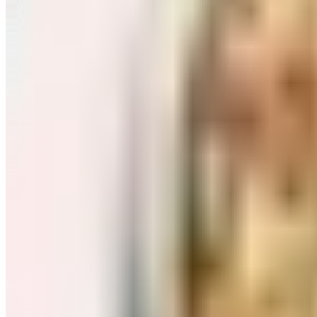
Завтраки: хлопья, каши
Перейти в категорию Завтраки: хлопья, каши
Соль, сахар и специи
Перейти в категорию Соль, сахар и специи
Соусы, приправы
Перейти в категорию Соусы, приправы
Консервы и соленья
Перейти в категорию Консервы и соленья
Чай, кофе и какао
Перейти в категорию Чай, кофе и какао
Масло и уксус