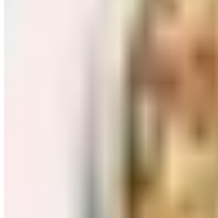
Завтраки: хлопья, каши
Перейти в категорию Завтраки: хлопья, каши
Соль, сахар и специи
Перейти в категорию Соль, сахар и специи
Соусы, приправы
Перейти в категорию Соусы, приправы
Консервы и соленья
Перейти в категорию Консервы и соленья
Чай, кофе и какао
Перейти в категорию Чай, кофе и какао
Масло и уксус