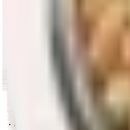
Перейти в категорию Масло и уксус
Напитки
Перейти в категорию Напитки
Сладости и десерты
Перейти в категорию Сладости и десерты
Снеки и семечки
Перейти в категорию Снеки и семечки
Заморозка
Перейти в категорию Заморозка
Товары для детей
Перейти в категорию Товары для детей
Для дома и пикника