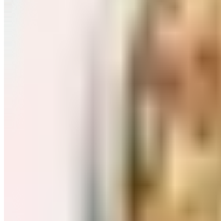
Завтраки: хлопья, каши
Перейти в категорию Завтраки: хлопья, каши
Соль, сахар и специи
Перейти в категорию Соль, сахар и специи
Соусы, приправы
Перейти в категорию Соусы, приправы
Консервы и соленья
Перейти в категорию Консервы и соленья
Чай, кофе и какао
Перейти в категорию Чай, кофе и какао
Масло и уксус