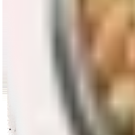
Перейти в категорию Масло и уксус
Напитки
Перейти в категорию Напитки
Сладости и десерты
Перейти в категорию Сладости и десерты
Снеки и семечки
Перейти в категорию Снеки и семечки
Заморозка
Перейти в категорию Заморозка
Товары для детей
Перейти в категорию Товары для детей
Для дома и пикника