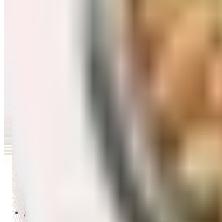
Перейти в категорию Масло и уксус
Напитки
Перейти в категорию Напитки
Сладости и десерты
Перейти в категорию Сладости и десерты
Снеки и семечки
Перейти в категорию Снеки и семечки
Заморозка
Перейти в категорию Заморозка
Товары для детей
Перейти в категорию Товары для детей
Для дома и пикника