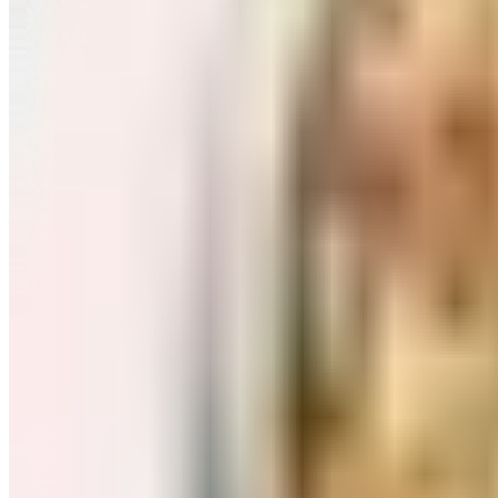
Завтраки: хлопья, каши
Перейти в категорию Завтраки: хлопья, каши
Соль, сахар и специи
Перейти в категорию Соль, сахар и специи
Соусы, приправы
Перейти в категорию Соусы, приправы
Консервы и соленья
Перейти в категорию Консервы и соленья
Чай, кофе и какао
Перейти в категорию Чай, кофе и какао
Масло и уксус