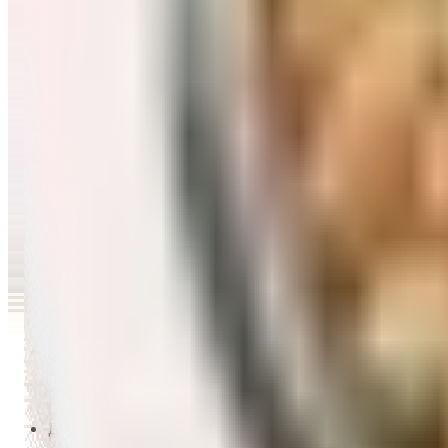
Перейти в категорию Масло и уксус
Напитки
Перейти в категорию Напитки
Сладости и десерты
Перейти в категорию Сладости и десерты
Снеки и семечки
Перейти в категорию Снеки и семечки
Заморозка
Перейти в категорию Заморозка
Товары для детей
Перейти в категорию Товары для детей
Для дома и пикника