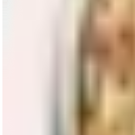
Завтраки: хлопья, каши
Перейти в категорию Завтраки: хлопья, каши
Соль, сахар и специи
Перейти в категорию Соль, сахар и специи
Соусы, приправы
Перейти в категорию Соусы, приправы
Консервы и соленья
Перейти в категорию Консервы и соленья
Чай, кофе и какао
Перейти в категорию Чай, кофе и какао
Масло и уксус