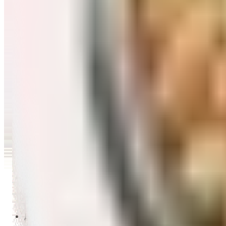
Перейти в категорию Масло и уксус
Напитки
Перейти в категорию Напитки
Сладости и десерты
Перейти в категорию Сладости и десерты
Снеки и семечки
Перейти в категорию Снеки и семечки
Заморозка
Перейти в категорию Заморозка
Товары для детей
Перейти в категорию Товары для детей
Для дома и пикника