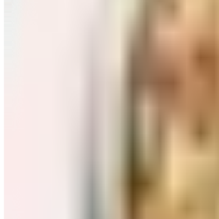
Завтраки: хлопья, каши
Перейти в категорию Завтраки: хлопья, каши
Соль, сахар и специи
Перейти в категорию Соль, сахар и специи
Соусы, приправы
Перейти в категорию Соусы, приправы
Консервы и соленья
Перейти в категорию Консервы и соленья
Чай, кофе и какао
Перейти в категорию Чай, кофе и какао
Масло и уксус