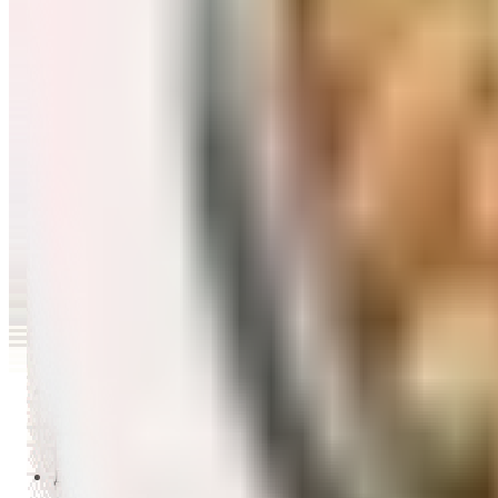
Перейти в категорию Масло и уксус
Напитки
Перейти в категорию Напитки
Сладости и десерты
Перейти в категорию Сладости и десерты
Снеки и семечки
Перейти в категорию Снеки и семечки
Заморозка
Перейти в категорию Заморозка
Товары для детей
Перейти в категорию Товары для детей
Для дома и пикника