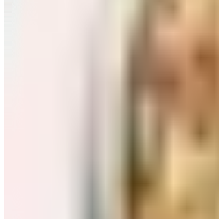
Завтраки: хлопья, каши
Перейти в категорию Завтраки: хлопья, каши
Соль, сахар и специи
Перейти в категорию Соль, сахар и специи
Соусы, приправы
Перейти в категорию Соусы, приправы
Консервы и соленья
Перейти в категорию Консервы и соленья
Чай, кофе и какао
Перейти в категорию Чай, кофе и какао
Масло и уксус