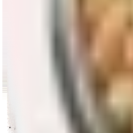
Перейти в категорию Масло и уксус
Напитки
Перейти в категорию Напитки
Сладости и десерты
Перейти в категорию Сладости и десерты
Снеки и семечки
Перейти в категорию Снеки и семечки
Заморозка
Перейти в категорию Заморозка
Товары для детей
Перейти в категорию Товары для детей
Для дома и пикника