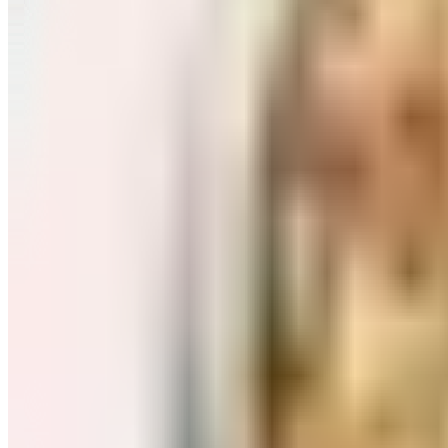
Завтраки: хлопья, каши
Перейти в категорию Завтраки: хлопья, каши
Соль, сахар и специи
Перейти в категорию Соль, сахар и специи
Соусы, приправы
Перейти в категорию Соусы, приправы
Консервы и соленья
Перейти в категорию Консервы и соленья
Чай, кофе и какао
Перейти в категорию Чай, кофе и какао
Масло и уксус