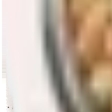
Перейти в категорию Масло и уксус
Напитки
Перейти в категорию Напитки
Сладости и десерты
Перейти в категорию Сладости и десерты
Снеки и семечки
Перейти в категорию Снеки и семечки
Заморозка
Перейти в категорию Заморозка
Товары для детей
Перейти в категорию Товары для детей
Для дома и пикника