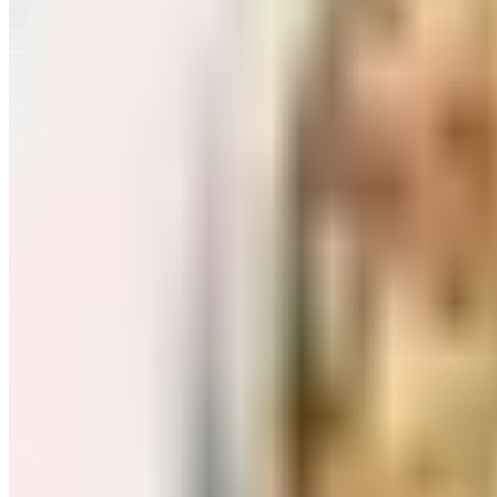
Завтраки: хлопья, каши
Перейти в категорию Завтраки: хлопья, каши
Соль, сахар и специи
Перейти в категорию Соль, сахар и специи
Соусы, приправы
Перейти в категорию Соусы, приправы
Консервы и соленья
Перейти в категорию Консервы и соленья
Чай, кофе и какао
Перейти в категорию Чай, кофе и какао
Масло и уксус