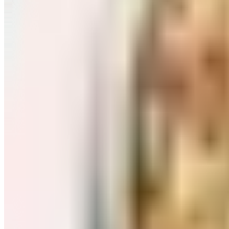
Завтраки: хлопья, каши
Перейти в категорию Завтраки: хлопья, каши
Соль, сахар и специи
Перейти в категорию Соль, сахар и специи
Соусы, приправы
Перейти в категорию Соусы, приправы
Консервы и соленья
Перейти в категорию Консервы и соленья
Чай, кофе и какао
Перейти в категорию Чай, кофе и какао
Масло и уксус