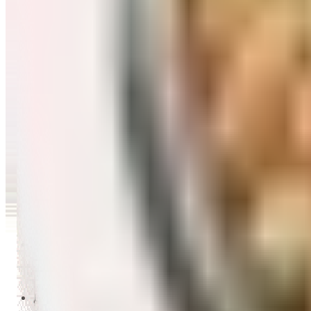
Перейти в категорию Масло и уксус
Напитки
Перейти в категорию Напитки
Сладости и десерты
Перейти в категорию Сладости и десерты
Снеки и семечки
Перейти в категорию Снеки и семечки
Заморозка
Перейти в категорию Заморозка
Товары для детей
Перейти в категорию Товары для детей
Для дома и пикника