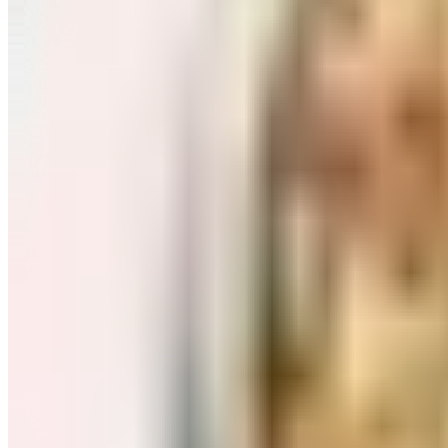
Завтраки: хлопья, каши
Перейти в категорию Завтраки: хлопья, каши
Соль, сахар и специи
Перейти в категорию Соль, сахар и специи
Соусы, приправы
Перейти в категорию Соусы, приправы
Консервы и соленья
Перейти в категорию Консервы и соленья
Чай, кофе и какао
Перейти в категорию Чай, кофе и какао
Масло и уксус