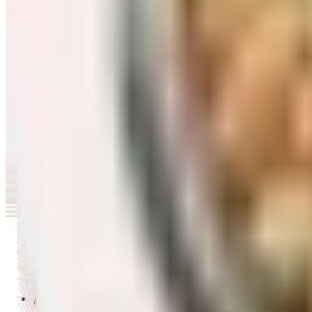
Перейти в категорию Масло и уксус
Напитки
Перейти в категорию Напитки
Сладости и десерты
Перейти в категорию Сладости и десерты
Снеки и семечки
Перейти в категорию Снеки и семечки
Заморозка
Перейти в категорию Заморозка
Товары для детей
Перейти в категорию Товары для детей
Для дома и пикника