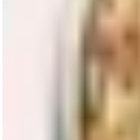
Завтраки: хлопья, каши
Перейти в категорию Завтраки: хлопья, каши
Соль, сахар и специи
Перейти в категорию Соль, сахар и специи
Соусы, приправы
Перейти в категорию Соусы, приправы
Консервы и соленья
Перейти в категорию Консервы и соленья
Чай, кофе и какао
Перейти в категорию Чай, кофе и какао
Масло и уксус