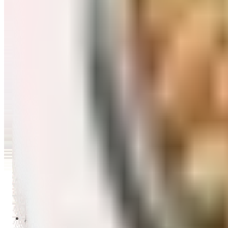
Перейти в категорию Масло и уксус
Напитки
Перейти в категорию Напитки
Сладости и десерты
Перейти в категорию Сладости и десерты
Снеки и семечки
Перейти в категорию Снеки и семечки
Заморозка
Перейти в категорию Заморозка
Товары для детей
Перейти в категорию Товары для детей
Для дома и пикника