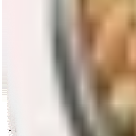
Перейти в категорию Масло и уксус
Напитки
Перейти в категорию Напитки
Сладости и десерты
Перейти в категорию Сладости и десерты
Снеки и семечки
Перейти в категорию Снеки и семечки
Заморозка
Перейти в категорию Заморозка
Товары для детей
Перейти в категорию Товары для детей
Для дома и пикника