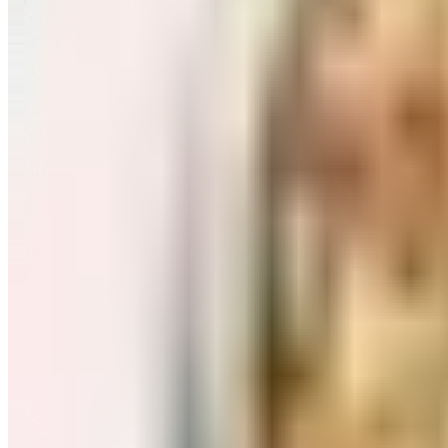
Завтраки: хлопья, каши
Перейти в категорию Завтраки: хлопья, каши
Соль, сахар и специи
Перейти в категорию Соль, сахар и специи
Соусы, приправы
Перейти в категорию Соусы, приправы
Консервы и соленья
Перейти в категорию Консервы и соленья
Чай, кофе и какао
Перейти в категорию Чай, кофе и какао
Масло и уксус