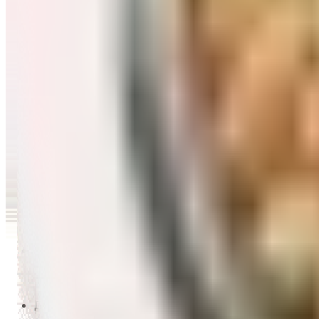
Перейти в категорию Масло и уксус
Напитки
Перейти в категорию Напитки
Сладости и десерты
Перейти в категорию Сладости и десерты
Снеки и семечки
Перейти в категорию Снеки и семечки
Заморозка
Перейти в категорию Заморозка
Товары для детей
Перейти в категорию Товары для детей
Для дома и пикника