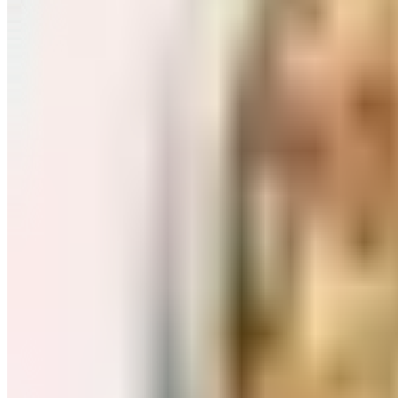
Завтраки: хлопья, каши
Перейти в категорию Завтраки: хлопья, каши
Соль, сахар и специи
Перейти в категорию Соль, сахар и специи
Соусы, приправы
Перейти в категорию Соусы, приправы
Консервы и соленья
Перейти в категорию Консервы и соленья
Чай, кофе и какао
Перейти в категорию Чай, кофе и какао
Масло и уксус