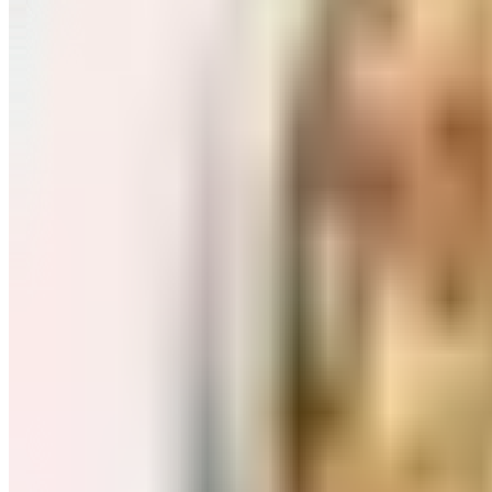
Завтраки: хлопья, каши
Перейти в категорию Завтраки: хлопья, каши
Соль, сахар и специи
Перейти в категорию Соль, сахар и специи
Соусы, приправы
Перейти в категорию Соусы, приправы
Консервы и соленья
Перейти в категорию Консервы и соленья
Чай, кофе и какао
Перейти в категорию Чай, кофе и какао
Масло и уксус