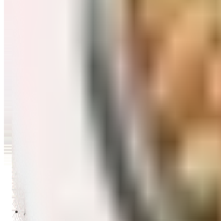
Перейти в категорию Масло и уксус
Напитки
Перейти в категорию Напитки
Сладости и десерты
Перейти в категорию Сладости и десерты
Снеки и семечки
Перейти в категорию Снеки и семечки
Заморозка
Перейти в категорию Заморозка
Товары для детей
Перейти в категорию Товары для детей
Для дома и пикника